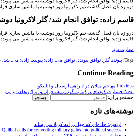
قاسم زاده: توافق انجام شد/ گلر لاکرونیا دوشنبه به ماشین می پیوندد
دروازه بان فصل گذشته تیم لاکرونیا روز دوشنبه با ماشین سازی قرارد
قاسم زاده: توافق انجام شد/ گلر لاکرونیا دوش
دروازه بان فصل گذشته تیم لاکرونیا روز دوشنبه با ماشین سازی قرارد
قاسم زاده: توافق انجام شد/ گلر لاکرونیا دوشنبه به ماشین می پیوندد
مهارت برتر
Tags:
پیوندد گلر
,
توافق پیوندد
,
توافق می
,
زاده: پیوندد
,
زاده: می
,
شد
,
ق
Continue Reading
Previous
مهاجم میلان در 2 راهی آرسنال و اتلتیکو
Next
خسارت کودتای ترکیه به گردن مسافران و ایرلاین‌های ایرانی
جستجو برای:
نوشته‌های تازه
اربعین؛ جاده‌ای که جهان را به کربلا می‌رساند
Qalibaf calls for converting military gains into political success
خط قرمز سد زاینده‌رود، ۲۳۶ میلیون مترمکعب است