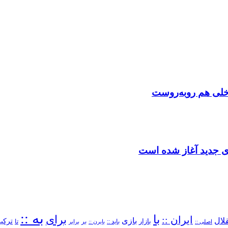
اخلی هم روبه‌روست
دی جدید آغاز شده است
به ::
با
برای
ایران ::
بازی
لال
ترکیب
بازار
باید ::
تا
اصلی ::
بایرن ::
بر
برابر