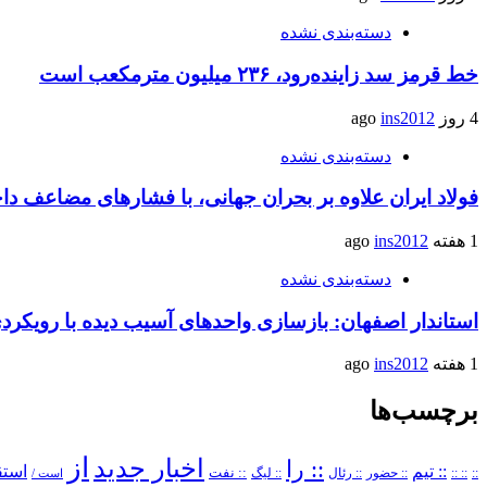
دسته‌بندی نشده
خط قرمز سد زاینده‌رود، ۲۳۶ میلیون مترمکعب است
4 روز ago
ins2012
دسته‌بندی نشده
فولاد ایران علاوه بر بحران جهانی، با فشارهای مضاعف د
1 هفته ago
ins2012
دسته‌بندی نشده
استاندار اصفهان: بازسازی واحدهای آسیب دیده با رویکر
1 هفته ago
ins2012
برچسب‌ها
از
اخبار جدید
:: را
:: تیم
استق
::
:: ::
:: حضور
:: رئال
:: نفت
:: لیگ
است /