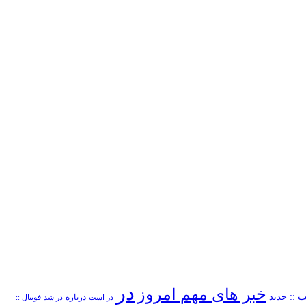
در
خبر های مهم امروز
 ::
جدید
درباره
در است
در شد
فوتبال ::