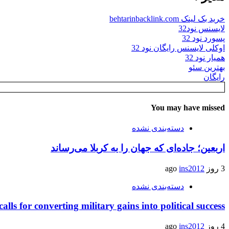
خرید بک لینک behtarinbacklink.com
لایسنس نود32
پسورد نود 32
اوکلی لایسنس رایگان نود 32
همیار نود 32
بهترین سئو
رایگان
You may have missed
دسته‌بندی نشده
اربعین؛ جاده‌ای که جهان را به کربلا می‌رساند
3 روز ago
ins2012
دسته‌بندی نشده
calls for converting military gains into political success
4 روز ago
ins2012