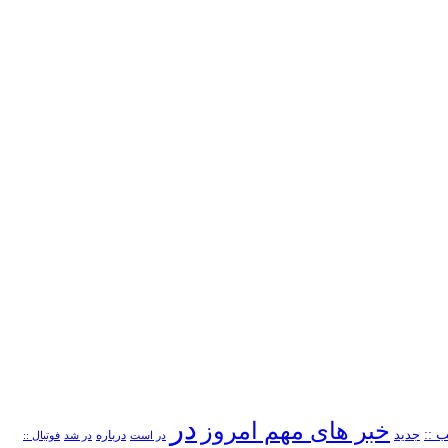
در
خبر های مهم امروز
 ::
جدید
درباره
در است
در شد
فوتبال ::