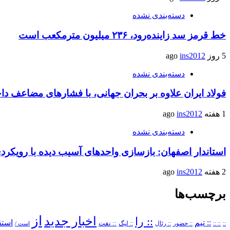
دسته‌بندی نشده
خط قرمز سد زاینده‌رود، ۲۳۶ میلیون مترمکعب است
5 روز ago
ins2012
دسته‌بندی نشده
فولاد ایران علاوه بر بحران جهانی، با فشارهای مضاعف د
1 هفته ago
ins2012
دسته‌بندی نشده
استاندار اصفهان: بازسازی واحدهای آسیب دیده با رویکر
2 هفته ago
ins2012
برچسب‌ها
از
اخبار جدید
:: را
:: تیم
استق
::
:: ::
:: حضور
:: رئال
:: نفت
:: لیگ
است /