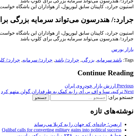
جرارد:/ هندرسون می‌تواند سرمایه بزرگی برای کلوپ باشد
استیون جرارد، کاپیتان سابق لیورپول، از هواداران این باشگاه خواست
جرارد:/ هندرسون می‌تواند سرمایه بزرگی بر
استیون جرارد، کاپیتان سابق لیورپول، از هواداران این باشگاه خواست
جرارد:/ هندرسون می‌تواند سرمایه بزرگی برای کلوپ باشد
بازار بورس
Tags:
باشد سرمایه
,
بزرگی
,
جرارد:/ باشد
,
جرارد:/ سرمایه
,
جرارد:/ کل
Continue Reading
Previous
ارزش بازار خودروی ایران
Next
ترکیه، سیا و اف بی آی را به کمک به طرفداران گولن متهم کرد
جستجو برای:
نوشته‌های تازه
اربعین؛ جاده‌ای که جهان را به کربلا می‌رساند
Qalibaf calls for converting military gains into political success
خط قرمز سد زاینده‌رود، ۲۳۶ میلیون مترمکعب است