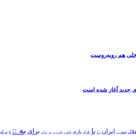
اخلی هم روبه‌روست
دی جدید آغاز شده است
به ::
با
برای
ایران ::
بازی
لال
ترکیب
بازار
باید ::
تا
اصلی ::
بایرن ::
بر
برابر