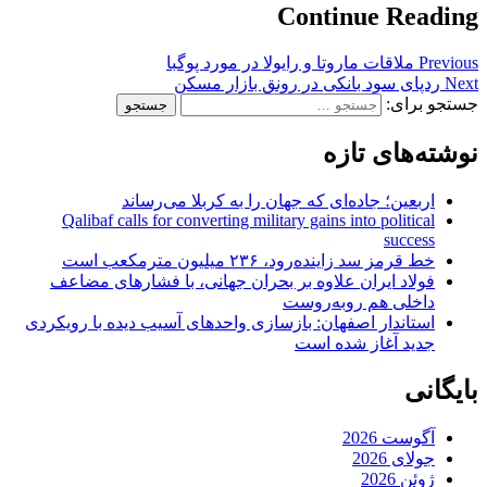
Continue Reading
Previous
ملاقات ماروتا و رایولا در مورد پوگبا
Next
ردپای سود بانکی در رونق بازار مسکن
جستجو برای:
نوشته‌های تازه
اربعین؛ جاده‌ای که جهان را به کربلا می‌رساند
Qalibaf calls for converting military gains into political
success
خط قرمز سد زاینده‌رود، ۲۳۶ میلیون مترمکعب است
فولاد ایران علاوه بر بحران جهانی، با فشارهای مضاعف
داخلی هم روبه‌روست
استاندار اصفهان: بازسازی واحدهای آسیب دیده با رویکردی
جدید آغاز شده است
بایگانی
آگوست 2026
جولای 2026
ژوئن 2026