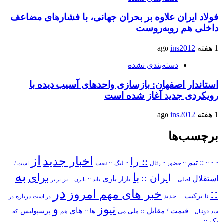
فولاد ایران علاوه بر بحران جهانی، با فشارهای مضاعف
داخلی هم روبه‌روست
1 هفته ago
ins2012
دسته‌بندی نشده
استاندار اصفهان: بازسازی واحدهای آسیب دیده با
رویکردی جدید آغاز شده است
1 هفته ago
ins2012
برچسب‌ها
از
اخبار جدید
:: را
:: تیم
::
:: ::
:: حضور
:: رئال
:: نفت
:: لیگ
است /
به
با
برای
ایران ::
بازی
استقلال
بازار
باید ::
اصلی ::
بایرن ::
بر
برابر
در
::
خبر های مهم امروز
ترکیب ::
تا
جدید
درباره
در است
در
و
نیوز
های
قیمت /
مقابل ::
پرسپولیس
ملی
می
ها ::
که
شد
فوتبال ::
هم
یک ::
–