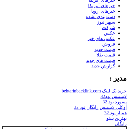
خبرهای آفریقا
خبرهای آمریکا
خبرهای اروپا
دسته‌بندی نشده
سپهر نیوز
شرکت
عکس
عکس های خبر
فروش
قیمت جدید
قیمت طلا
قیمت های جدید
گزارش جدید
مدیر :
خرید بک لینک behtarinbacklink.com
لایسنس نود32
پسورد نود 32
اوکلی لایسنس رایگان نود 32
همیار نود 32
بهترین سئو
رایگان