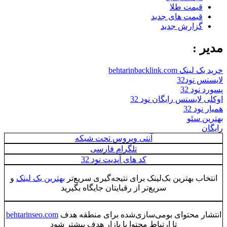
قیمت طلا
قیمت های جدید
گزارش جدید
مدیر :
خرید بک لینک behtarinbacklink.com
لایسنس نود32
پسورد نود 32
اوکلی لایسنس رایگان نود 32
همیار نود 32
بهترین سئو
رایگان
آنتی ویروس تحت شبکه
تلگرام فارسی
کد های آپدیت نود 32
انتخاب بهترین بک‌لینک برای نتیجه‌گیری سریع‌تر
بهترین بک لینک
و
سریع‌تر از رقبایتان جایگاه بگیرید
انتشار محتوای بومی‌سازی‌شده برای منطقه هدف
behtarinseo.com
تا ارتباط محتوا با بازار هدف بیشتر شود