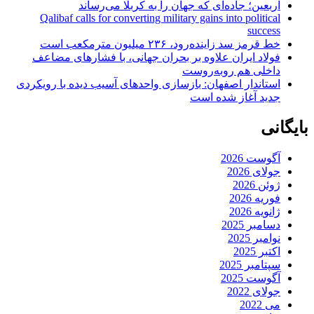
اربعین؛ جاده‌ای که جهان را به کربلا می‌رساند
Qalibaf calls for converting military gains into political
success
خط قرمز سد زاینده‌رود، ۲۳۶ میلیون مترمکعب است
فولاد ایران علاوه بر بحران جهانی، با فشارهای مضاعف
داخلی هم روبه‌روست
استاندار اصفهان: بازسازی واحدهای آسیب دیده با رویکردی
جدید آغاز شده است
بایگانی
آگوست 2026
جولای 2026
ژوئن 2026
فوریه 2026
ژانویه 2026
دسامبر 2025
نوامبر 2025
اکتبر 2025
سپتامبر 2025
آگوست 2025
جولای 2022
می 2022