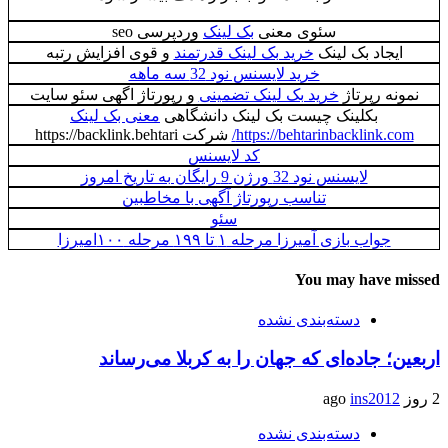
سئوی معنی
بک لینک
وردپرسی seo
ایجاد بک لینک
خرید بک لینک قدرتمند
و قوی افزایش رتبه
خرید لایسنس نود 32 سه ماهه
نمونه رپرتاژ
خرید بک لینک تضمینی
و رپورتاژ اگهی سئو سایت
بکلینک چیست بک لینک دانشگاهی
معنی بک لینک
https://behtarinbacklink.com/
شرکت https://backlink.behtari
کد لایسنس
لایسنس نود 32 ورژن 9 رایگان به تاریخ امروز
تناسب رپورتاژ آگهی با مخاطبین
سئو
جواب بازی آمیرزا مرحله ۱ تا ۱۹۹ مرحله ۱۰۰امیرزا
You may have missed
دسته‌بندی نشده
اربعین؛ جاده‌ای که جهان را به کربلا می‌رساند
2 روز ago
ins2012
دسته‌بندی نشده