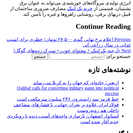
انرژی تولیدی نیروگاه‌های خورشیدی می‌تواند به عنوان برق
پشتیبان، قسمتی از
خرید بک لینک
مصارف ضروری ساختمان از
قبیل دربهای برقی، روشنایی راهروها و غیره را تامین کند.
Continue Reading
Previous
اعلام نرخ نهایی گندم ۲۷,۵۰۰ تومان؛ خطری برای امنیت
غذایی در سال زراعی آتی
Next
🤹 چند بک لینک + محتوای خوب = سیرک رتبه‌های گوگل!
جستجو برای:
نوشته‌های تازه
اربعین؛ جاده‌ای که جهان را به کربلا می‌رساند
Qalibaf calls for converting military gains into political
success
خط قرمز سد زاینده‌رود، ۲۳۶ میلیون مترمکعب است
فولاد ایران علاوه بر بحران جهانی، با فشارهای مضاعف
داخلی هم روبه‌روست
استاندار اصفهان: بازسازی واحدهای آسیب دیده با رویکردی
جدید آغاز شده است