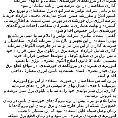
هیبریدی در نیروگاه‌های خورشیدی انشعابی و مدلهای سرمایه
گذاری متقاضیان در این عرصه پس از تایید ساتبا، از سوی
مدیرعامل شرکت توانیر به شرکتهای برق منطقه‌ای و توزیع برق
کشور ابلاغ و مقررشد ضمن اصلاح مدل‌های مختلف قرارداد خرید یا
عرضه انرژی برق خورشیدی در بورس سبز، نسبت به اطلاع‌رسانی
گسترده و نهایت همکاری با مشترکان متقاضی احداث نیروگاه‌های
خورشیدی دراین خصوص اقدام شود.
گفتنی است با پیگیری شرکت توانیر و اعلام ساتبا مبنی بر بلامانع
بودن استفاده از این تجهیز و ابلاغ مدل سرمایه گذاری، متقاضیان و
سرمایه گذاران از این پس می‌توانند در چارچوب الگوهای سرمایه
گذاری شامل قرارداد عرضه برق در تابلوی برق سبز، قرارداد خود
تامین برق برای صنایع کوچک و متوسط همچنین قرارداد خرید
تضمینی ماده 61 قانون اصلاح الگوی مصرف انرژی، با نصب
اینورترهای هیبریدی در نیروگاه‌های خورشیدی، در مواقع قطع برق
روی فیدر مصرف کننده، نسبت به تامین انرژی مصارف داخلی
اقدام کنند.
براین اساس متقاضیان در صورت استفاده از این نوع اینورترها
می‌توانند با حذف اعمال بهای خاموشی در قراردادهای سرمایه
گذاری، برق سبز تولیدی خود را به ساتبا یا تابلوی برق سبز عرضه و
به فروش برسانند.
بنابراعلام توانیر تا پیش از این، نیروگاه‌های خورشیدی بامی در زمان
قطع برق شبکه از مدار خارج شده و برق تولیدی این نیروگاه‌ها تا
زمان وصل شبکه قابل استفاده نبود که این مشکل با نصب
اینورترهای هیبریدی برطرف می‌شود و در زمان قطع برق شبکه،