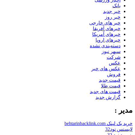
بانک
خبر جدید
خبر روز
خبر های خارجی
خبرهای آفریقا
خبرهای آمریکا
خبرهای اروپا
دسته‌بندی نشده
سپهر نیوز
شرکت
عکس
عکس های خبر
فروش
قیمت جدید
قیمت طلا
قیمت های جدید
گزارش جدید
مدیر :
خرید بک لینک behtarinbacklink.com
لایسنس نود32
پسورد نود 32