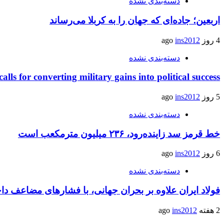
دسته‌بندی نشده
اربعین؛ جاده‌ای که جهان را به کربلا می‌رساند
4 روز ago
ins2012
دسته‌بندی نشده
calls for converting military gains into political success
5 روز ago
ins2012
دسته‌بندی نشده
خط قرمز سد زاینده‌رود، ۲۳۶ میلیون مترمکعب است
6 روز ago
ins2012
دسته‌بندی نشده
فولاد ایران علاوه بر بحران جهانی، با فشارهای مضاعف د
2 هفته ago
ins2012