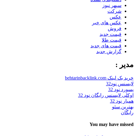
سپهر نیوز
شرکت
عکس
عکس های خبر
فروش
قیمت جدید
قیمت طلا
قیمت های جدید
گزارش جدید
مدیر :
خرید بک لینک behtarinbacklink.com
لایسنس نود32
پسورد نود 32
اوکلی لایسنس رایگان نود 32
همیار نود 32
بهترین سئو
رایگان
You may have missed