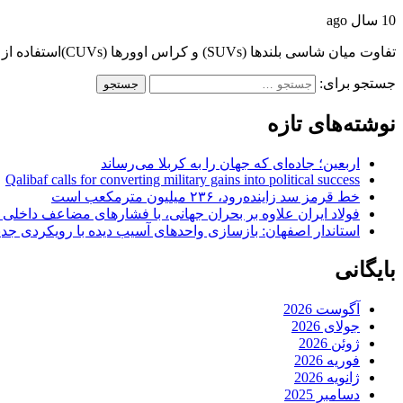
10 سال ago
تفاوت میان شاسی بلندها (SUVs) و کراس اوورها (CUVs)استفاده از خودروهای شاسی بلند یا همان…
جستجو برای:
نوشته‌های تازه
اربعین؛ جاده‌ای که جهان را به کربلا می‌رساند
Qalibaf calls for converting military gains into political success
خط قرمز سد زاینده‌رود، ۲۳۶ میلیون مترمکعب است
فولاد ایران علاوه بر بحران جهانی، با فشارهای مضاعف داخلی
استاندار اصفهان: بازسازی واحدهای آسیب دیده با رویکردی جد
بایگانی
آگوست 2026
جولای 2026
ژوئن 2026
فوریه 2026
ژانویه 2026
دسامبر 2025