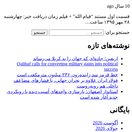
10 سال ago
قسمت اول مستند “قیام الله” + فیلم زمان دریافت خبر: چهارشنبه
۲۸ مهر ۱۳۹۵ ساعت…
جستجو برای:
نوشته‌های تازه
اربعین؛ جاده‌ای که جهان را به کربلا می‌رساند
Qalibaf calls for converting military gains into political
success
خط قرمز سد زاینده‌رود، ۲۳۶ میلیون مترمکعب است
فولاد ایران علاوه بر بحران جهانی، با فشارهای مضاعف
داخلی هم روبه‌روست
استاندار اصفهان: بازسازی واحدهای آسیب دیده با رویکردی
جدید آغاز شده است
بایگانی
آگوست 2026
جولای 2026