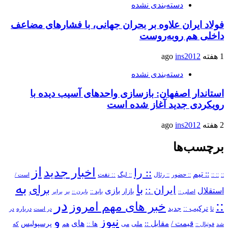
دسته‌بندی نشده
فولاد ایران علاوه بر بحران جهانی، با فشارهای مضاعف
داخلی هم روبه‌روست
1 هفته ago
ins2012
دسته‌بندی نشده
استاندار اصفهان: بازسازی واحدهای آسیب دیده با
رویکردی جدید آغاز شده است
2 هفته ago
ins2012
برچسب‌ها
از
اخبار جدید
:: را
:: تیم
::
:: ::
:: حضور
:: رئال
:: نفت
:: لیگ
است /
به
با
برای
ایران ::
بازی
استقلال
بازار
باید ::
اصلی ::
بایرن ::
بر
برابر
در
::
خبر های مهم امروز
ترکیب ::
تا
جدید
درباره
در است
در
و
نیوز
های
قیمت /
مقابل ::
پرسپولیس
ملی
می
ها ::
که
شد
فوتبال ::
هم