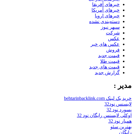
خبرهای آفریقا
خبرهای آمریکا
خبرهای اروپا
دسته‌بندی نشده
سپهر نیوز
شرکت
عکس
عکس های خبر
فروش
قیمت جدید
قیمت طلا
قیمت های جدید
گزارش جدید
مدیر :
خرید بک لینک behtarinbacklink.com
لایسنس نود32
پسورد نود 32
اوکلی لایسنس رایگان نود 32
همیار نود 32
بهترین سئو
رایگان