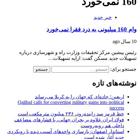
160 نمی‌خورد
خبر جدید
وام 160 میلیونی به درد فقرا نمی‌خورد
10 سال ago
رئیس پیشین مرکز تحقیقات وزارت راه و شهرسازی درباره
تسهیلات جدید مسکن گفت: ارایه تسهیلات…
جستجو برای:
نوشته‌های تازه
اربعین؛ جاده‌ای که جهان را به کربلا می‌رساند
Qalibaf calls for converting military gains into political
success
خط قرمز سد زاینده‌رود، ۲۳۶ میلیون مترمکعب است
فولاد ایران علاوه بر بحران جهانی، با فشارهای مضاعف
داخلی هم روبه‌روست
استاندار اصفهان: بازسازی واحدهای آسیب دیده با رویکردی
جدید آغاز شده است