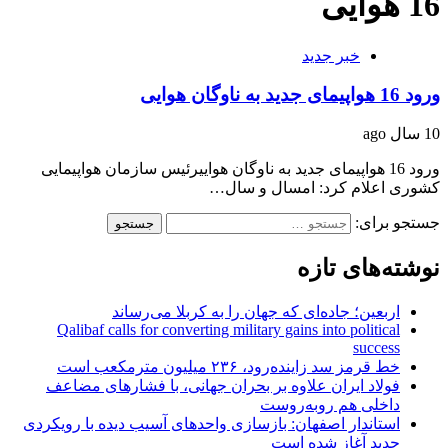
16 هوایی
خبر جدید
ورود 16 هواپیمای جدید به ناوگان هوایی
10 سال ago
ورود 16 هواپیمای جدید به ناوگان هواییرئیس سازمان هواپیمایی
کشوری اعلام کرد: امسال و سال…
جستجو برای:
نوشته‌های تازه
اربعین؛ جاده‌ای که جهان را به کربلا می‌رساند
Qalibaf calls for converting military gains into political
success
خط قرمز سد زاینده‌رود، ۲۳۶ میلیون مترمکعب است
فولاد ایران علاوه بر بحران جهانی، با فشارهای مضاعف
داخلی هم روبه‌روست
استاندار اصفهان: بازسازی واحدهای آسیب دیده با رویکردی
جدید آغاز شده است