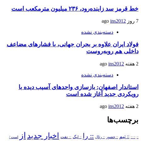
خط قرمز سد زاینده‌رود، ۲۳۶ میلیون مترمکعب است
7 روز ago
ins2012
دسته‌بندی نشده
فولاد ایران علاوه بر بحران جهانی، با فشارهای مضاعف
داخلی هم روبه‌روست
2 هفته ago
ins2012
دسته‌بندی نشده
استاندار اصفهان: بازسازی واحدهای آسیب دیده با
رویکردی جدید آغاز شده است
2 هفته ago
ins2012
برچسب‌ها
از
اخبار جدید
:: را
:: تیم
::
:: ::
:: حضور
:: رئال
:: نفت
:: لیگ
است /