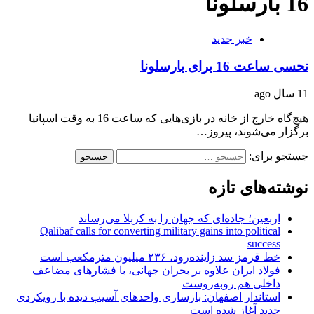
16 بارسلونا
خبر جدید
نحسی ساعت 16 برای بارسلونا
11 سال ago
هیچ‌گاه خارج از خانه در بازی‌هایی که ساعت 16 به وقت اسپانیا
برگزار می‌شوند، پیروز…
جستجو برای:
نوشته‌های تازه
اربعین؛ جاده‌ای که جهان را به کربلا می‌رساند
Qalibaf calls for converting military gains into political
success
خط قرمز سد زاینده‌رود، ۲۳۶ میلیون مترمکعب است
فولاد ایران علاوه بر بحران جهانی، با فشارهای مضاعف
داخلی هم روبه‌روست
استاندار اصفهان: بازسازی واحدهای آسیب دیده با رویکردی
جدید آغاز شده است