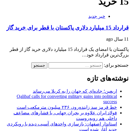
15 خرید
خبر جدید
قرارداد 15 میلیارد دلاری پاکستان با قطر برای خرید گاز
11 سال ago
پاکستان با امضای یک قرارداد 15 میلیارد دلاری خرید گاز از قطر
بزرگ‌ترین قرارداد خود…
جستجو برای:
نوشته‌های تازه
اربعین؛ جاده‌ای که جهان را به کربلا می‌رساند
Qalibaf calls for converting military gains into political
success
خط قرمز سد زاینده‌رود، ۲۳۶ میلیون مترمکعب است
فولاد ایران علاوه بر بحران جهانی، با فشارهای مضاعف
داخلی هم روبه‌روست
استاندار اصفهان: بازسازی واحدهای آسیب دیده با رویکردی
جدید آغاز شده است