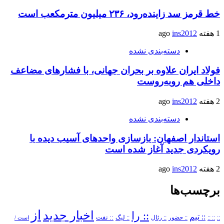
خط قرمز سد زاینده‌رود، ۲۳۶ میلیون مترمکعب است
1 هفته ago
ins2012
دسته‌بندی نشده
فولاد ایران علاوه بر بحران جهانی، با فشارهای مضاعف
داخلی هم روبه‌روست
2 هفته ago
ins2012
دسته‌بندی نشده
استاندار اصفهان: بازسازی واحدهای آسیب دیده با
رویکردی جدید آغاز شده است
2 هفته ago
ins2012
برچسب‌ها
از
اخبار جدید
:: را
:: تیم
::
:: ::
:: حضور
:: رئال
:: نفت
:: لیگ
است /