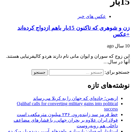
15بار
عکس های خبر
زن و شوهری که تاکنون 15بار باهم ازدواج کرده‌اند
+عکس
10 سال ago
این زوج که سوران و ایوان مانی نام دارند هردو کالیفرنیایی هستند.
آنها در سال…
جستجو برای:
نوشته‌های تازه
اربعین؛ جاده‌ای که جهان را به کربلا می‌رساند
Qalibaf calls for converting military gains into political
success
خط قرمز سد زاینده‌رود، ۲۳۶ میلیون مترمکعب است
فولاد ایران علاوه بر بحران جهانی، با فشارهای مضاعف
داخلی هم روبه‌روست
استاندار اصفهان: بازسازی واحدهای آسیب دیده با رویکردی