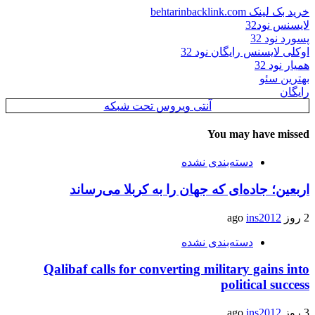
خرید بک لینک behtarinbacklink.com
لایسنس نود32
پسورد نود 32
اوکلی لایسنس رایگان نود 32
همیار نود 32
بهترین سئو
رایگان
آنتی ویروس تحت شبکه
You may have missed
دسته‌بندی نشده
اربعین؛ جاده‌ای که جهان را به کربلا می‌رساند
2 روز ago
ins2012
دسته‌بندی نشده
Qalibaf calls for converting military gains into
political success
3 روز ago
ins2012