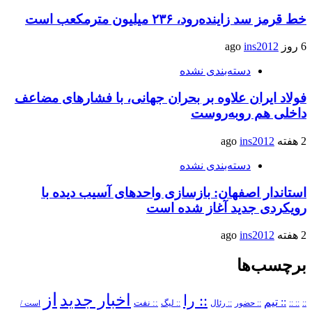
خط قرمز سد زاینده‌رود، ۲۳۶ میلیون مترمکعب است
6 روز ago
ins2012
دسته‌بندی نشده
فولاد ایران علاوه بر بحران جهانی، با فشارهای مضاعف
داخلی هم روبه‌روست
2 هفته ago
ins2012
دسته‌بندی نشده
استاندار اصفهان: بازسازی واحدهای آسیب دیده با
رویکردی جدید آغاز شده است
2 هفته ago
ins2012
برچسب‌ها
از
اخبار جدید
:: را
:: تیم
::
:: ::
:: حضور
:: رئال
:: نفت
:: لیگ
است /