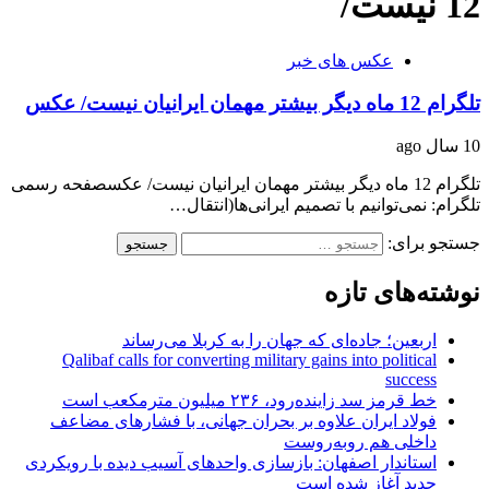
12 نیست/
عکس های خبر
تلگرام 12 ماه دیگر بیشتر مهمان ایرانیان نیست/ عکس
10 سال ago
تلگرام 12 ماه دیگر بیشتر مهمان ایرانیان نیست/ عکسصفحه رسمی
تلگرام: نمی‌توانیم با تصمیم ایرانی‌ها(انتقال…
جستجو برای:
نوشته‌های تازه
اربعین؛ جاده‌ای که جهان را به کربلا می‌رساند
Qalibaf calls for converting military gains into political
success
خط قرمز سد زاینده‌رود، ۲۳۶ میلیون مترمکعب است
فولاد ایران علاوه بر بحران جهانی، با فشارهای مضاعف
داخلی هم روبه‌روست
استاندار اصفهان: بازسازی واحدهای آسیب دیده با رویکردی
جدید آغاز شده است