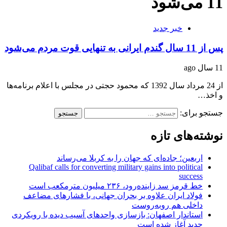
11 می‌شود
خبر جدید
پس از 11 سال گندم ایرانی به تنهایی قوت مردم می‌شود
11 سال ago
از 24 مرداد سال 1392 که محمود حجتی در مجلس با اعلام برنامه‌ها
و اخذ…
جستجو برای:
نوشته‌های تازه
اربعین؛ جاده‌ای که جهان را به کربلا می‌رساند
Qalibaf calls for converting military gains into political
success
خط قرمز سد زاینده‌رود، ۲۳۶ میلیون مترمکعب است
فولاد ایران علاوه بر بحران جهانی، با فشارهای مضاعف
داخلی هم روبه‌روست
استاندار اصفهان: بازسازی واحدهای آسیب دیده با رویکردی
جدید آغاز شده است