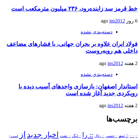
خط قرمز سد زاینده‌رود، ۲۳۶ میلیون مترمکعب است
6 روز ago
ins2012
دسته‌بندی نشده
فولاد ایران علاوه بر بحران جهانی، با فشارهای مضاعف
داخلی هم روبه‌روست
2 هفته ago
ins2012
دسته‌بندی نشده
استاندار اصفهان: بازسازی واحدهای آسیب دیده با
رویکردی جدید آغاز شده است
2 هفته ago
ins2012
برچسب‌ها
از
اخبار جدید
:: را
:: تیم
::
:: ::
:: حضور
:: رئال
:: نفت
:: لیگ
است /