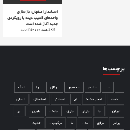
استاندار اصفهان: بازسازی
واحدهای آسیب دیده با رویکردی
جدید آغاز شده است
ins2012
2 هفته ago
برچسب‌ها
::
:: ::
:: تیم
:: حضور
:: رئال
:: را
:: لیگ
:: نفت
اخبار جدید
از
است /
استقلال
اصلی ::
ایران ::
با
بازار
بازی
باید ::
بایرن ::
بر
برابر
برای
به ::
تا
ترکیب ::
جدید