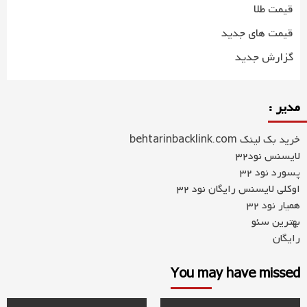
قیمت طلا
قیمت های جدید
گزارش جدید
مدیر :
خرید بک لینک behtarinbacklink.com
لایسنس نود32
پسورد نود 32
اوکلی لایسنس رایگان نود 32
همیار نود 32
بهترین سئو
رایگان
You may have missed