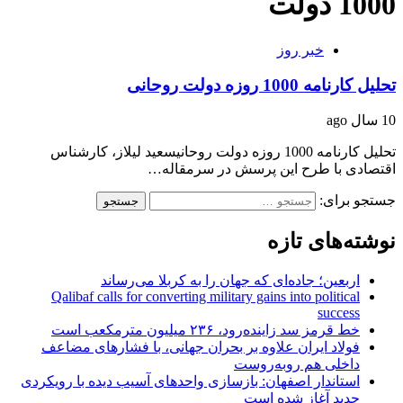
1000 دولت
خبر روز
تحلیل کارنامه 1000 روزه دولت روحانی
10 سال ago
تحلیل کارنامه 1000 روزه دولت روحانیسعید لیلاز، کارشناس
اقتصادی با طرح این پرسش در سرمقاله…
جستجو برای:
نوشته‌های تازه
اربعین؛ جاده‌ای که جهان را به کربلا می‌رساند
Qalibaf calls for converting military gains into political
success
خط قرمز سد زاینده‌رود، ۲۳۶ میلیون مترمکعب است
فولاد ایران علاوه بر بحران جهانی، با فشارهای مضاعف
داخلی هم روبه‌روست
استاندار اصفهان: بازسازی واحدهای آسیب دیده با رویکردی
جدید آغاز شده است