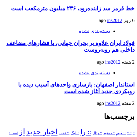
خط قرمز سد زاینده‌رود، ۲۳۶ میلیون مترمکعب است
6 روز ago
ins2012
دسته‌بندی نشده
فولاد ایران علاوه بر بحران جهانی، با فشارهای مضاعف
داخلی هم روبه‌روست
2 هفته ago
ins2012
دسته‌بندی نشده
استاندار اصفهان: بازسازی واحدهای آسیب دیده با
رویکردی جدید آغاز شده است
2 هفته ago
ins2012
برچسب‌ها
از
اخبار جدید
:: را
:: تیم
::
:: ::
:: حضور
:: رئال
:: نفت
:: لیگ
است /