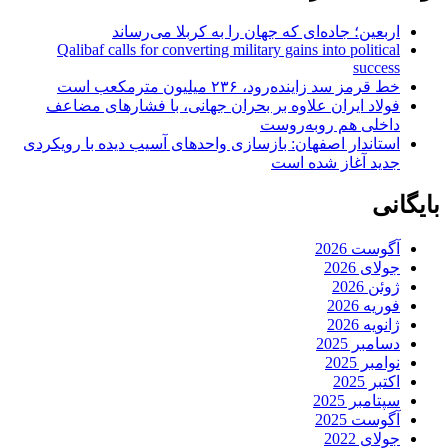
اربعین؛ جاده‌ای که جهان را به کربلا می‌رساند
Qalibaf calls for converting military gains into political
success
خط قرمز سد زاینده‌رود، ۲۳۶ میلیون مترمکعب است
فولاد ایران علاوه بر بحران جهانی، با فشارهای مضاعف
داخلی هم روبه‌روست
استاندار اصفهان: بازسازی واحدهای آسیب دیده با رویکردی
جدید آغاز شده است
بایگانی
آگوست 2026
جولای 2026
ژوئن 2026
فوریه 2026
ژانویه 2026
دسامبر 2025
نوامبر 2025
اکتبر 2025
سپتامبر 2025
آگوست 2025
جولای 2022