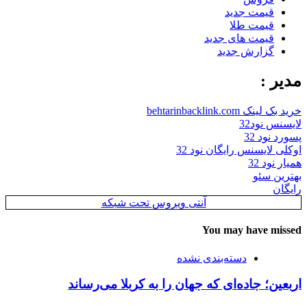
قیمت جدید
قیمت طلا
قیمت های جدید
گزارش جدید
مدیر :
خرید بک لینک behtarinbacklink.com
لایسنس نود32
پسورد نود 32
اوکلی لایسنس رایگان نود 32
همیار نود 32
بهترین سئو
رایگان
آنتی ویروس تحت شبکه
You may have missed
دسته‌بندی نشده
اربعین؛ جاده‌ای که جهان را به کربلا می‌رساند