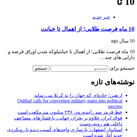
10 تا
خبر جدید
10 ماه فرصت طلایی؛ از اهمال تا خیانت
10 سال ago
10 ماه فرصت طلایی؛ از اهمال تا خیانتبلوکه شدن اوراق قرضه و
دارایی های چند…
جستجو برای:
نوشته‌های تازه
اربعین؛ جاده‌ای که جهان را به کربلا می‌رساند
Qalibaf calls for converting military gains into political
success
خط قرمز سد زاینده‌رود، ۲۳۶ میلیون مترمکعب است
فولاد ایران علاوه بر بحران جهانی، با فشارهای مضاعف
داخلی هم روبه‌روست
استاندار اصفهان: بازسازی واحدهای آسیب دیده با رویکردی
جدید آغاز شده است