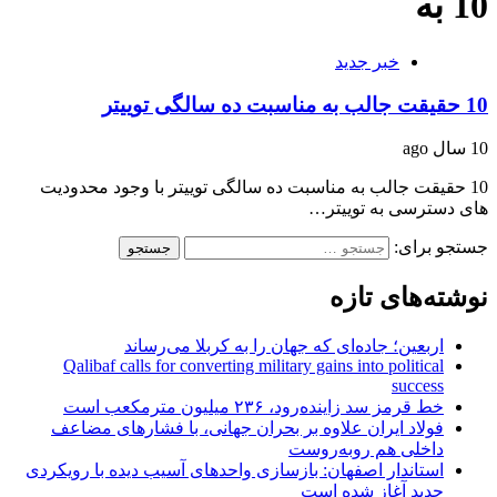
10 به
خبر جدید
10 حقیقت جالب به مناسبت ده سالگی توییتر
10 سال ago
10 حقیقت جالب به مناسبت ده سالگی توییتر با وجود محدودیت
های دسترسی به توییتر…
جستجو برای:
نوشته‌های تازه
اربعین؛ جاده‌ای که جهان را به کربلا می‌رساند
Qalibaf calls for converting military gains into political
success
خط قرمز سد زاینده‌رود، ۲۳۶ میلیون مترمکعب است
فولاد ایران علاوه بر بحران جهانی، با فشارهای مضاعف
داخلی هم روبه‌روست
استاندار اصفهان: بازسازی واحدهای آسیب دیده با رویکردی
جدید آغاز شده است