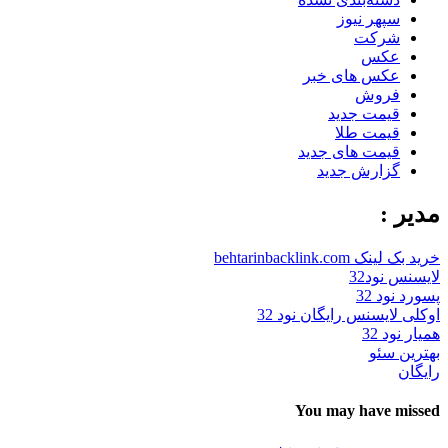
سپهر نیوز
شرکت
عکس
عکس های خبر
فروش
قیمت جدید
قیمت طلا
قیمت های جدید
گزارش جدید
مدیر :
خرید بک لینک behtarinbacklink.com
لایسنس نود32
پسورد نود 32
اوکلی لایسنس رایگان نود 32
همیار نود 32
بهترین سئو
رایگان
You may have missed