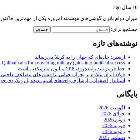
10 سال ago
میزان دوام باتری گوشی‌های هوشمند امروزه یکی از مهم‌ترین فاکتو
جستجو برای:
نوشته‌های تازه
اربعین؛ جاده‌ای که جهان را به کربلا می‌رساند
Qalibaf calls for converting military gains into political success
خط قرمز سد زاینده‌رود، ۲۳۶ میلیون مترمکعب است
فولاد ایران علاوه بر بحران جهانی، با فشارهای مضاعف داخلی
استاندار اصفهان: بازسازی واحدهای آسیب دیده با رویکردی جد
بایگانی
آگوست 2026
جولای 2026
ژوئن 2026
فوریه 2026
ژانویه 2026
دسامبر 2025