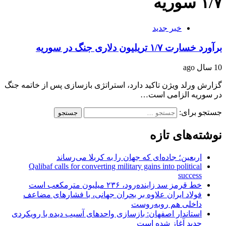
۱/۷ سوریه
خبر جدید
برآورد خسارت ۱/۷ تریلیون دلاری جنگ در سوریه
10 سال ago
گزارش ورلد ویژن تاکید دارد، استراتژی بازسازی پس از خاتمه جنگ
در سوریه الزامی است…
جستجو برای:
نوشته‌های تازه
اربعین؛ جاده‌ای که جهان را به کربلا می‌رساند
Qalibaf calls for converting military gains into political
success
خط قرمز سد زاینده‌رود، ۲۳۶ میلیون مترمکعب است
فولاد ایران علاوه بر بحران جهانی، با فشارهای مضاعف
داخلی هم روبه‌روست
استاندار اصفهان: بازسازی واحدهای آسیب دیده با رویکردی
جدید آغاز شده است