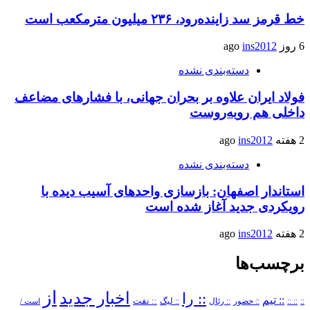
خط قرمز سد زاینده‌رود، ۲۳۶ میلیون مترمکعب است
6 روز ago
ins2012
دسته‌بندی نشده
فولاد ایران علاوه بر بحران جهانی، با فشارهای مضاعف
داخلی هم روبه‌روست
2 هفته ago
ins2012
دسته‌بندی نشده
استاندار اصفهان: بازسازی واحدهای آسیب دیده با
رویکردی جدید آغاز شده است
2 هفته ago
ins2012
برچسب‌ها
از
اخبار جدید
:: را
:: تیم
::
:: ::
:: حضور
:: رئال
:: نفت
:: لیگ
است /