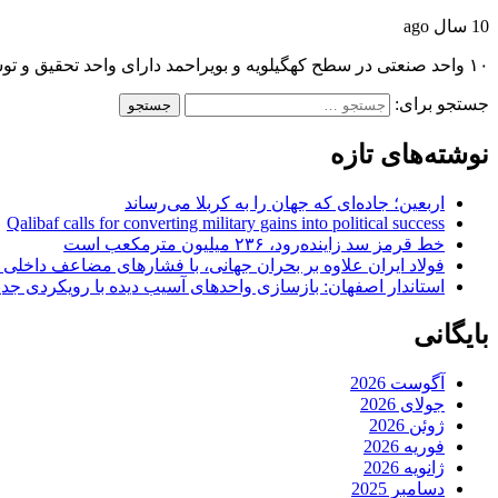
10 سال ago
۱۰ واحد صنعتی در سطح کهگیلویه و بویراحمد دارای واحد تحقیق و توسعه هستندرئیس اداره…
جستجو برای:
نوشته‌های تازه
اربعین؛ جاده‌ای که جهان را به کربلا می‌رساند
Qalibaf calls for converting military gains into political success
خط قرمز سد زاینده‌رود، ۲۳۶ میلیون مترمکعب است
فولاد ایران علاوه بر بحران جهانی، با فشارهای مضاعف داخلی
استاندار اصفهان: بازسازی واحدهای آسیب دیده با رویکردی جد
بایگانی
آگوست 2026
جولای 2026
ژوئن 2026
فوریه 2026
ژانویه 2026
دسامبر 2025