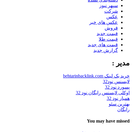
سپهر نیوز
شرکت
عکس
عکس های خبر
فروش
قیمت جدید
قیمت طلا
قیمت های جدید
گزارش جدید
مدیر :
خرید بک لینک behtarinbacklink.com
لایسنس نود32
پسورد نود 32
اوکلی لایسنس رایگان نود 32
همیار نود 32
بهترین سئو
رایگان
You may have missed