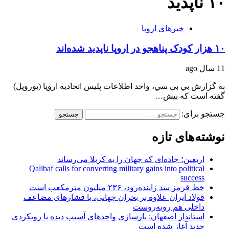
۱۰ ناپدید
خبرهای اروپا
۱۰ هزار کودک پناهجو در اروپا ناپدید شده‌اند
11 سال ago
به گزارش بي بي سي، واحد اطلاعات پلیس اتحادیه اروپا (یوروپل)
گفته است که بیش…
جستجو برای:
نوشته‌های تازه
اربعین؛ جاده‌ای که جهان را به کربلا می‌رساند
Qalibaf calls for converting military gains into political
success
خط قرمز سد زاینده‌رود، ۲۳۶ میلیون مترمکعب است
فولاد ایران علاوه بر بحران جهانی، با فشارهای مضاعف
داخلی هم روبه‌روست
استاندار اصفهان: بازسازی واحدهای آسیب دیده با رویکردی
جدید آغاز شده است