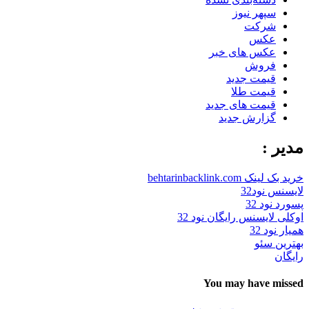
سپهر نیوز
شرکت
عکس
عکس های خبر
فروش
قیمت جدید
قیمت طلا
قیمت های جدید
گزارش جدید
مدیر :
خرید بک لینک behtarinbacklink.com
لایسنس نود32
پسورد نود 32
اوکلی لایسنس رایگان نود 32
همیار نود 32
بهترین سئو
رایگان
You may have missed