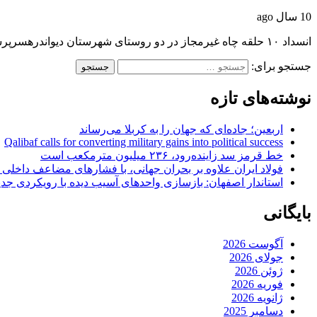
10 سال ago
انسداد ۱۰ حلقه چاه غیرمجاز در دو روستای شهرستان دیواندرهسرپرست اداره منابع آب شهرستان دیواندره…
جستجو برای:
نوشته‌های تازه
اربعین؛ جاده‌ای که جهان را به کربلا می‌رساند
Qalibaf calls for converting military gains into political success
خط قرمز سد زاینده‌رود، ۲۳۶ میلیون مترمکعب است
فولاد ایران علاوه بر بحران جهانی، با فشارهای مضاعف داخلی
استاندار اصفهان: بازسازی واحدهای آسیب دیده با رویکردی جد
بایگانی
آگوست 2026
جولای 2026
ژوئن 2026
فوریه 2026
ژانویه 2026
دسامبر 2025