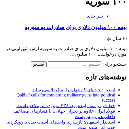
۱۰۰ سوریه
خبر جدید
بیمه ۱۰۰ میلیون دلاری برای صادرات به سوریه
10 سال ago
بیمه ۱۰۰ میلیون دلاری برای صادرات به سوریه آرش شهرآیینی در
مورد درخواست ۱۰۰ میلیون…
جستجو برای:
نوشته‌های تازه
اربعین؛ جاده‌ای که جهان را به کربلا می‌رساند
Qalibaf calls for converting military gains into political
success
خط قرمز سد زاینده‌رود، ۲۳۶ میلیون مترمکعب است
فولاد ایران علاوه بر بحران جهانی، با فشارهای مضاعف
داخلی هم روبه‌روست
استاندار اصفهان: بازسازی واحدهای آسیب دیده با رویکردی
جدید آغاز شده است