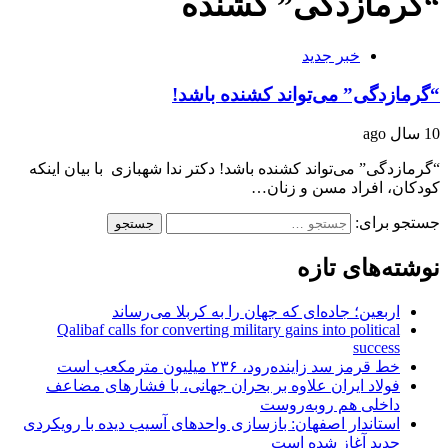
“گرمازدگی” کشنده
خبر جدید
“گرمازدگی” می‌تواند کشنده باشد!
10 سال ago
“گرمازدگی” می‌تواند کشنده باشد! دکتر ندا شهبازی با بیان اینکه
کودکان، افراد مسن و زنان…
جستجو برای:
نوشته‌های تازه
اربعین؛ جاده‌ای که جهان را به کربلا می‌رساند
Qalibaf calls for converting military gains into political
success
خط قرمز سد زاینده‌رود، ۲۳۶ میلیون مترمکعب است
فولاد ایران علاوه بر بحران جهانی، با فشارهای مضاعف
داخلی هم روبه‌روست
استاندار اصفهان: بازسازی واحدهای آسیب دیده با رویکردی
جدید آغاز شده است