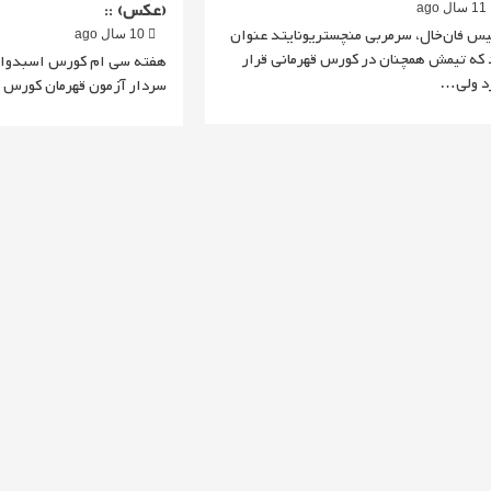
(عکس) ::
11 سال ago
یس فان‌خال، سرمربی منچستریونایتد عنوان
10 سال ago
 که تیمش همچنان در کورس قهرمانی قرار
هفته سی ام کورس اسبدوا
د ولی…
سردار آزمون قهرمان کورس ویژه