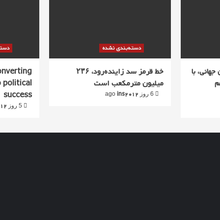
دسته‌بندی نشده
دسته
جهانی، با
خط قرمز سد زاینده‌رود، ۲۳۶
converting
م
میلیون مترمکعب است
 political
success
ins2012
6 روز ago
012
5 روز ago