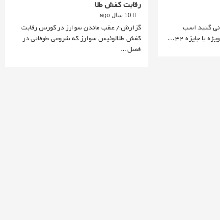
رقابت کفش طلا
10 سال ago
نی گنبد اسب
گزارش:/ عقب ماندن سوارز در کورس رقابت
 با جایزه 42…
کفش طلالوئیس سوارز که شروعی طوفانی در
فصل…