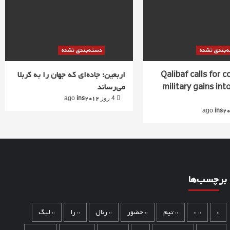
‌بندی نشده
دسته‌بندی نشده
Qalibaf calls for 
اربعین؛ جاده‌ای که جهان را به کربلا
military gains into
می‌رساند
ins2012
4 روز ago
ins2
برچسب‌ها
::
:: ::
:: تیم
:: حضور
:: رئال
:: را
:: لیگ