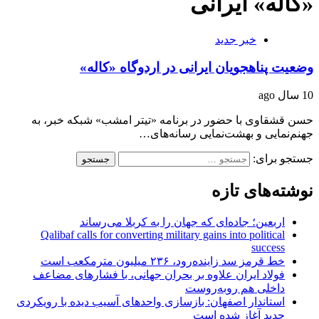
«کاله» ایرانی
خبر جدید
وضعیت پناهجویان ایرانی در اردوگاه «کاله»
10 سال ago
حسن قشقاوی با حضور در برنامه «تیتر امشب» شبکه خبر، به
جهنم‌نمایی و بهشت‌نمایی رسانه‌های…
جستجو برای:
نوشته‌های تازه
اربعین؛ جاده‌ای که جهان را به کربلا می‌رساند
Qalibaf calls for converting military gains into political
success
خط قرمز سد زاینده‌رود، ۲۳۶ میلیون مترمکعب است
فولاد ایران علاوه بر بحران جهانی، با فشارهای مضاعف
داخلی هم روبه‌روست
استاندار اصفهان: بازسازی واحدهای آسیب دیده با رویکردی
جدید آغاز شده است