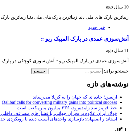
10 سال ago
زیباترین پارک های ملی دنیا‎ زیباترین پارک های ملی دنیا‎ زیباترین پارک های ملی دنیا‎…
خبر جدید
آتش‌سوزی عمدی در پارک المپیک ریو ::
11 سال ago
آتش‌سوزی عمدی در پارک المپیک ریو :: آتش سوزی کوچکی در پارک المپیک 016
جستجو برای:
نوشته‌های تازه
اربعین؛ جاده‌ای که جهان را به کربلا می‌رساند
Qalibaf calls for converting military gains into political success
خط قرمز سد زاینده‌رود، ۲۳۶ میلیون مترمکعب است
فولاد ایران علاوه بر بحران جهانی، با فشارهای مضاعف داخلی
استاندار اصفهان: بازسازی واحدهای آسیب دیده با رویکردی جد