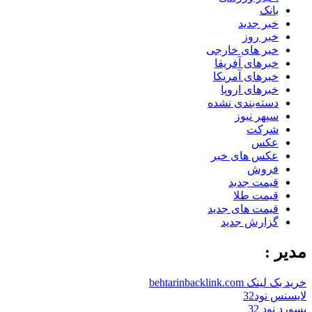
بانک
خبر جدید
خبر روز
خبر های خارجی
خبرهای آفریقا
خبرهای آمریکا
خبرهای اروپا
دسته‌بندی نشده
سپهر نیوز
شرکت
عکس
عکس های خبر
فروش
قیمت جدید
قیمت طلا
قیمت های جدید
گزارش جدید
مدیر :
خرید بک لینک behtarinbacklink.com
لایسنس نود32
پسورد نود 32