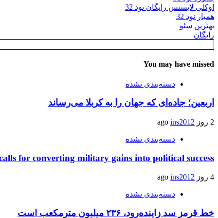
اوکلی لایسنس رایگان نود 32
همیار نود 32
بهترین سئو
رایگان
You may have missed
دسته‌بندی نشده
اربعین؛ جاده‌ای که جهان را به کربلا می‌رساند
2 روز ago
ins2012
دسته‌بندی نشده
calls for converting military gains into political success
4 روز ago
ins2012
دسته‌بندی نشده
خط قرمز سد زاینده‌رود، ۲۳۶ میلیون مترمکعب است