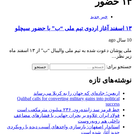
١٣ حضور
خبر جدید
١٣ اسفند آغاز اردوى تیم ملى “ب” با حضور سیچلو
10 سال ago
ملى پوشان دعوت شده به تیم ملى والیبال “ب” از ١٣ اسفند ماه
زیر نظر…
جستجو برای:
نوشته‌های تازه
اربعین؛ جاده‌ای که جهان را به کربلا می‌رساند
Qalibaf calls for converting military gains into political
success
خط قرمز سد زاینده‌رود، ۲۳۶ میلیون مترمکعب است
فولاد ایران علاوه بر بحران جهانی، با فشارهای مضاعف
داخلی هم روبه‌روست
استاندار اصفهان: بازسازی واحدهای آسیب دیده با رویکردی
جدید آغاز شده است