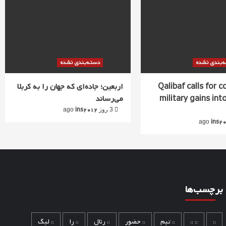
‌بندی نشده
دسته‌بندی نشده
Qalibaf calls for 
اربعین؛ جاده‌ای که جهان را به کربلا
military gains into
می‌رساند
ins2012
3 روز ago
ins2
برچسب‌ها
::
:: ::
:: تیم
:: حضور
:: رئال
:: را
:: لیگ