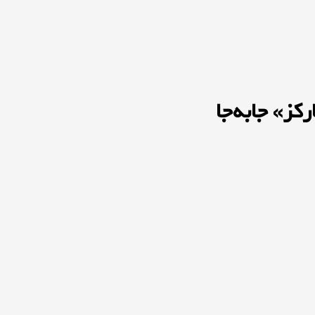
رکز» جابه‌جا