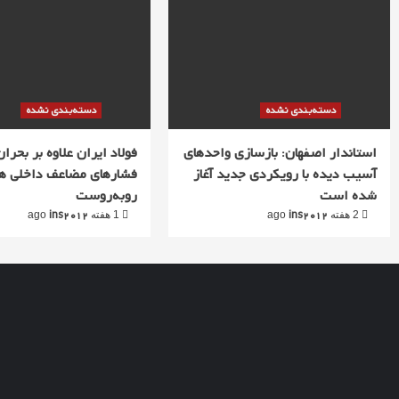
دسته‌بندی نشده
دسته‌بندی نشده
استاندار اصفهان: بازسازی واحدهای
فولاد ایران علاوه بر بحران 
آسیب دیده با رویکردی جدید آغاز
فشارهای مضاعف داخلی ه
شده است
روبه‌روست
ins2012
ins2012
2 هفته ago
1 هفته ago