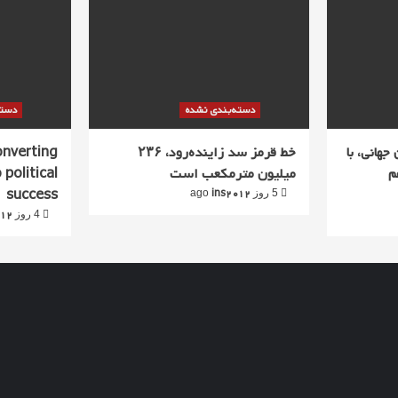
دسته‌بندی نشده
دسته
جهانی، با
خط قرمز سد زاینده‌رود، ۲۳۶
converting
م
میلیون مترمکعب است
 political
success
ins2012
5 روز ago
012
4 روز ago