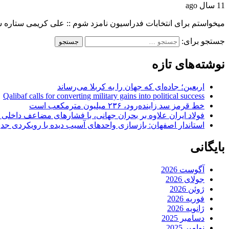
11 سال ago
میخواستم برای انتخابات فدراسیون نامزد شوم :: علی کریمی ستاره س
جستجو برای:
نوشته‌های تازه
اربعین؛ جاده‌ای که جهان را به کربلا می‌رساند
Qalibaf calls for converting military gains into political success
خط قرمز سد زاینده‌رود، ۲۳۶ میلیون مترمکعب است
فولاد ایران علاوه بر بحران جهانی، با فشارهای مضاعف داخلی
استاندار اصفهان: بازسازی واحدهای آسیب دیده با رویکردی جد
بایگانی
آگوست 2026
جولای 2026
ژوئن 2026
فوریه 2026
ژانویه 2026
دسامبر 2025
نوامبر 2025