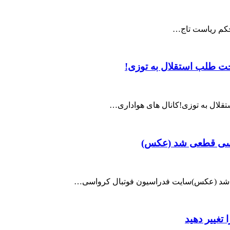
حکم ریاست تاج…
خت طلب استقلال به توزی!
تقلال به توزی!کانال های هواداری…
واسی قطعی شد (عکس)
ی شد (عکس)سایت فدراسیون فوتبال کرواسی…
 تغییر دهید