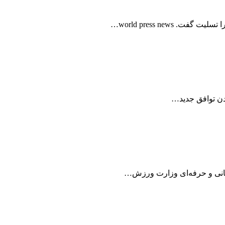
world press new…
شدن توافق جدید…
رمانی و حرفه‌ای وزارت ورزش…