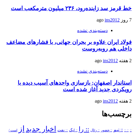
خط قرمز سد زاینده‌رود، ۲۳۶ میلیون مترمکعب است
7 روز ago
ins2012
دسته‌بندی نشده
فولاد ایران علاوه بر بحران جهانی، با فشارهای مضاعف
داخلی هم روبه‌روست
2 هفته ago
ins2012
دسته‌بندی نشده
استاندار اصفهان: بازسازی واحدهای آسیب دیده با
رویکردی جدید آغاز شده است
2 هفته ago
ins2012
برچسب‌ها
از
اخبار جدید
:: را
:: تیم
::
:: ::
:: حضور
:: رئال
:: نفت
:: لیگ
است /