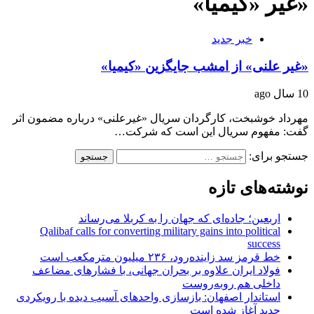
«غیر «کیمیا»
خبر جدید
«غیر علنی» از امشب جایگزین «کیمیا»
10 سال ago
مهرداد خوشبخت، کارگردان سریال «غیرعلنی» درباره مضمون اثر
گفت: مفهوم سریال این است که شرکت…
جستجو برای:
نوشته‌های تازه
اربعین؛ جاده‌ای که جهان را به کربلا می‌رساند
Qalibaf calls for converting military gains into political
success
خط قرمز سد زاینده‌رود، ۲۳۶ میلیون مترمکعب است
فولاد ایران علاوه بر بحران جهانی، با فشارهای مضاعف
داخلی هم روبه‌روست
استاندار اصفهان: بازسازی واحدهای آسیب دیده با رویکردی
جدید آغاز شده است