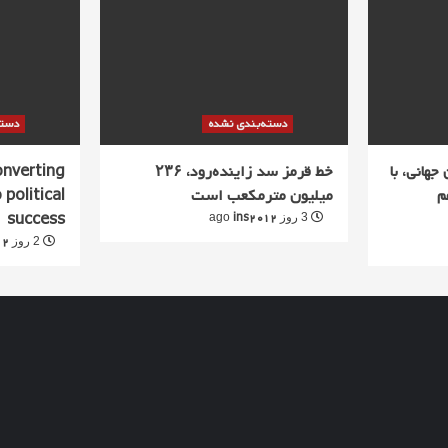
دسته‌بندی نشده
دسته
جهانی، با
خط قرمز سد زاینده‌رود، ۲۳۶
converting
م
میلیون مترمکعب است
 political
success
ins2012
3 روز ago
12
2 روز ago