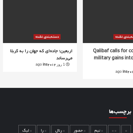
‌بندی نشده
دسته‌بندی نشده
Qalibaf calls for 
اربعین؛ جاده‌ای که جهان را به کربلا
military gains into
می‌رساند
ins2012
1 روز ago
ins20
برچسب‌ها
::
:: ::
:: تیم
:: حضور
:: رئال
:: را
:: لیگ