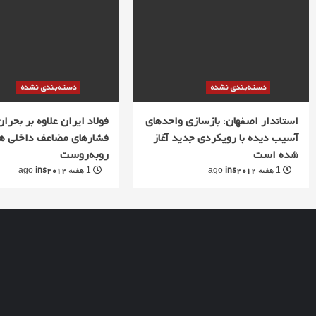
دسته‌بندی نشده
دسته‌بندی نشده
استاندار اصفهان: بازسازی واحدهای
فولاد ایران علاوه بر بحران 
آسیب دیده با رویکردی جدید آغاز
فشارهای مضاعف داخلی ه
شده است
روبه‌روست
ins2012
ins2012
1 هفته ago
1 هفته ago