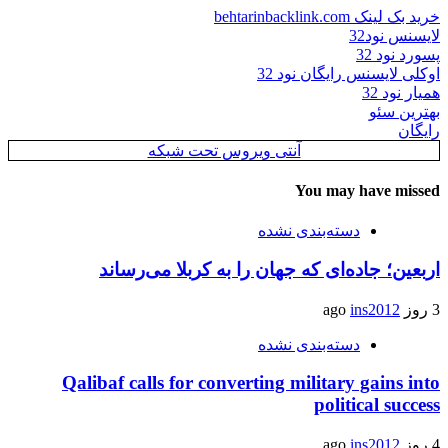
خرید بک لینک behtarinbacklink.com
لایسنس نود32
پسورد نود 32
اوکلی لایسنس رایگان نود 32
همیار نود 32
بهترین سئو
رایگان
آنتی ویروس تحت شبکه
You may have missed
دسته‌بندی نشده
اربعین؛ جاده‌ای که جهان را به کربلا می‌رساند
3 روز ago
ins2012
دسته‌بندی نشده
Qalibaf calls for converting military gains into
political success
4 روز ago
ins2012