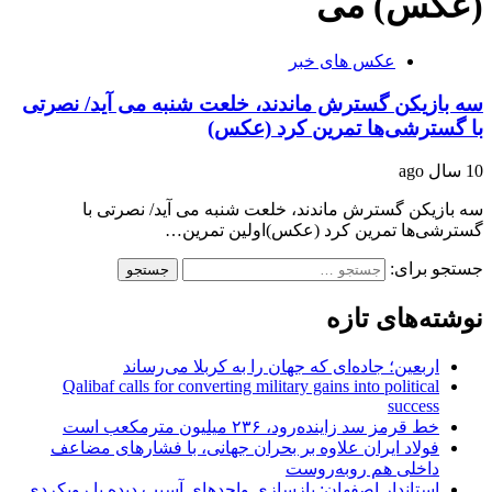
(عکس) می
عکس های خبر
سه بازیکن گسترش ماندند، خلعت شنبه می آید/ نصرتی
با گسترشی‌ها تمرین کرد (عکس)
10 سال ago
سه بازیکن گسترش ماندند، خلعت شنبه می آید/ نصرتی با
گسترشی‌ها تمرین کرد (عکس)اولین تمرین…
جستجو برای:
نوشته‌های تازه
اربعین؛ جاده‌ای که جهان را به کربلا می‌رساند
Qalibaf calls for converting military gains into political
success
خط قرمز سد زاینده‌رود، ۲۳۶ میلیون مترمکعب است
فولاد ایران علاوه بر بحران جهانی، با فشارهای مضاعف
داخلی هم روبه‌روست
استاندار اصفهان: بازسازی واحدهای آسیب دیده با رویکردی