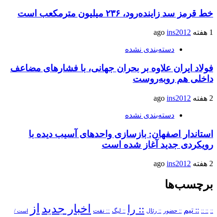
خط قرمز سد زاینده‌رود، ۲۳۶ میلیون مترمکعب است
1 هفته ago
ins2012
دسته‌بندی نشده
فولاد ایران علاوه بر بحران جهانی، با فشارهای مضاعف
داخلی هم روبه‌روست
2 هفته ago
ins2012
دسته‌بندی نشده
استاندار اصفهان: بازسازی واحدهای آسیب دیده با
رویکردی جدید آغاز شده است
2 هفته ago
ins2012
برچسب‌ها
از
اخبار جدید
:: را
:: تیم
::
:: ::
:: حضور
:: رئال
:: نفت
:: لیگ
است /