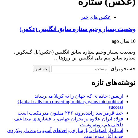
(عکس) ستاره
عکس های خبر
وضعیت بسیار وخیم ستاره سابق انگلیس (عکس)
10 سال ago
وضعیت بسیار وخیم ستاره سابق انگلیس (عکس)پل گسکوین،‌
ستاره سابق تیم ملی انگلیس این روزها…
جستجو برای:
نوشته‌های تازه
اربعین؛ جاده‌ای که جهان را به کربلا می‌رساند
Qalibaf calls for converting military gains into political
success
خط قرمز سد زاینده‌رود، ۲۳۶ میلیون مترمکعب است
فولاد ایران علاوه بر بحران جهانی، با فشارهای مضاعف
داخلی هم روبه‌روست
استاندار اصفهان: بازسازی واحدهای آسیب دیده با رویکردی
جدید آغاز شده است