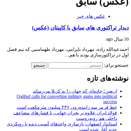
(عکس) سابق
عکس های خبر
دیدار تراکتوری های سابق با کاپیتان (عکس)
10 سال ago
احمدعبدالله زاده، مهرداد بایرامی، مهرداد طهماسبی که نیم فصل
اول در تراکتورسازی بودند با هم…
جستجو برای:
نوشته‌های تازه
اربعین؛ جاده‌ای که جهان را به کربلا می‌رساند
Qalibaf calls for converting military gains into political
success
خط قرمز سد زاینده‌رود، ۲۳۶ میلیون مترمکعب است
فولاد ایران علاوه بر بحران جهانی، با فشارهای مضاعف
داخلی هم روبه‌روست
استاندار اصفهان: بازسازی واحدهای آسیب دیده با رویکردی
جدید آغاز شده است