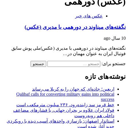
(عکس) دورهمی
عکس های خبر
نگفته‌های میناوند در دورهمی با مدیری (عکس)
10 سال ago
نگفته‌های میناوند در دورهمی با مدیری (عکس)ملی پوش سابق
فوتبال ایران به عنوان مهمان در…
جستجو برای:
نوشته‌های تازه
اربعین؛ جاده‌ای که جهان را به کربلا می‌رساند
Qalibaf calls for converting military gains into political
success
خط قرمز سد زاینده‌رود، ۲۳۶ میلیون مترمکعب است
فولاد ایران علاوه بر بحران جهانی، با فشارهای مضاعف
داخلی هم روبه‌روست
استاندار اصفهان: بازسازی واحدهای آسیب دیده با رویکردی
جدید آغاز شده است