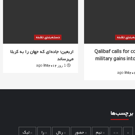
‌بندی نشده
دسته‌بندی نشده
Qalibaf calls for 
اربعین؛ جاده‌ای که جهان را به کربلا
military gains into
می‌رساند
ins2012
1 روز ago
ins20
برچسب‌ها
::
:: ::
:: تیم
:: حضور
:: رئال
:: را
:: لیگ