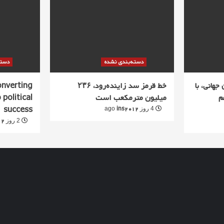
دسته‌بندی نشده
دسته
جهانی، با
خط قرمز سد زاینده‌رود، ۲۳۶
converting
م
میلیون مترمکعب است
 political
success
ins2012
4 روز ago
12
2 روز ago