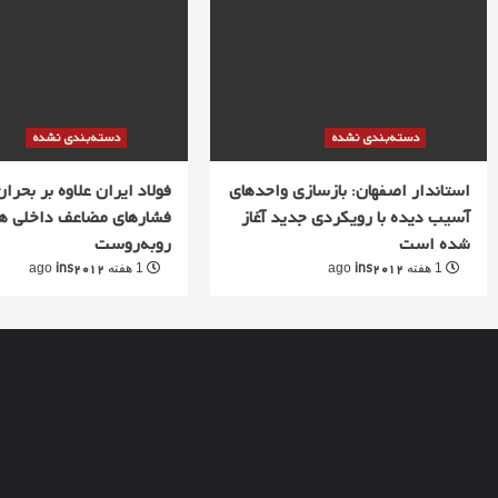
دسته‌بندی نشده
دسته‌بندی نشده
استاندار اصفهان: بازسازی واحدهای
فولاد ایران علاوه بر بحران 
آسیب دیده با رویکردی جدید آغاز
فشارهای مضاعف داخلی ه
شده است
روبه‌روست
ins2012
ins2012
1 هفته ago
1 هفته ago