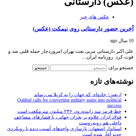
(عکس) دارستانی
عکس های خبر
آخرین حضور دارستانی روی نیمکت (عکس)
10 سال ago
علی اکبر دارستانی مربی نفت تهران امروزدچار حمله قلبی شد و
فوت کرد. روزنامه ایران…
جستجو برای:
نوشته‌های تازه
اربعین؛ جاده‌ای که جهان را به کربلا می‌رساند
Qalibaf calls for converting military gains into political
success
خط قرمز سد زاینده‌رود، ۲۳۶ میلیون مترمکعب است
فولاد ایران علاوه بر بحران جهانی، با فشارهای مضاعف
داخلی هم روبه‌روست
استاندار اصفهان: بازسازی واحدهای آسیب دیده با رویکردی
جدید آغاز شده است