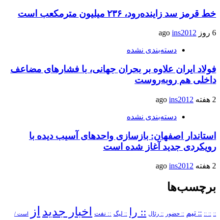
خط قرمز سد زاینده‌رود، ۲۳۶ میلیون مترمکعب است
6 روز ago
ins2012
دسته‌بندی نشده
فولاد ایران علاوه بر بحران جهانی، با فشارهای مضاعف
داخلی هم روبه‌روست
2 هفته ago
ins2012
دسته‌بندی نشده
استاندار اصفهان: بازسازی واحدهای آسیب دیده با
رویکردی جدید آغاز شده است
2 هفته ago
ins2012
برچسب‌ها
از
اخبار جدید
:: را
:: تیم
::
:: ::
:: حضور
:: رئال
:: نفت
:: لیگ
است /