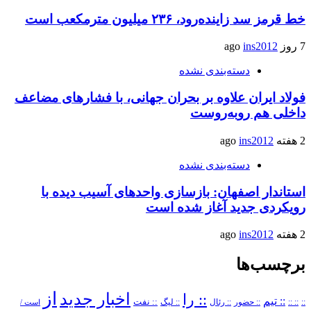
خط قرمز سد زاینده‌رود، ۲۳۶ میلیون مترمکعب است
7 روز ago
ins2012
دسته‌بندی نشده
فولاد ایران علاوه بر بحران جهانی، با فشارهای مضاعف
داخلی هم روبه‌روست
2 هفته ago
ins2012
دسته‌بندی نشده
استاندار اصفهان: بازسازی واحدهای آسیب دیده با
رویکردی جدید آغاز شده است
2 هفته ago
ins2012
برچسب‌ها
از
اخبار جدید
:: را
:: تیم
::
:: ::
:: حضور
:: رئال
:: نفت
:: لیگ
است /