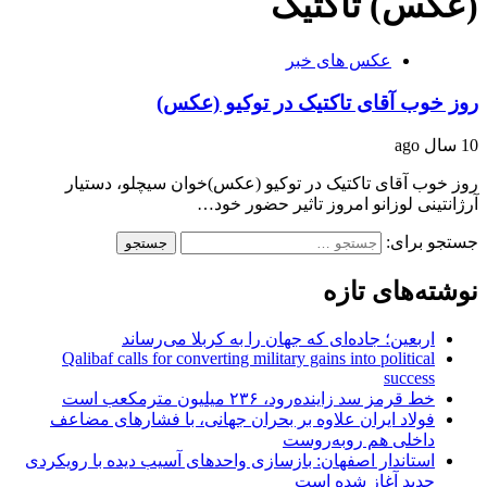
(عکس) تاکتیک
عکس های خبر
روز خوب آقای تاکتیک در توکیو (عکس)
10 سال ago
روز خوب آقای تاکتیک در توکیو (عکس)خوان سیچلو، دستیار
آرژانتینی لوزانو امروز تاثیر حضور خود…
جستجو برای:
نوشته‌های تازه
اربعین؛ جاده‌ای که جهان را به کربلا می‌رساند
Qalibaf calls for converting military gains into political
success
خط قرمز سد زاینده‌رود، ۲۳۶ میلیون مترمکعب است
فولاد ایران علاوه بر بحران جهانی، با فشارهای مضاعف
داخلی هم روبه‌روست
استاندار اصفهان: بازسازی واحدهای آسیب دیده با رویکردی
جدید آغاز شده است