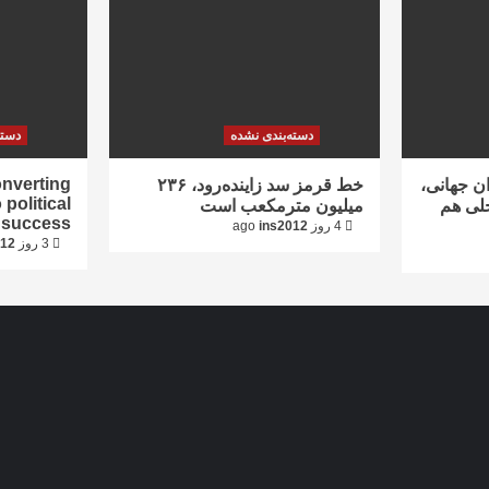
دسته‌بندی نشده
دسته
onverting
ان جهانی،
خط قرمز سد زاینده‌رود، ۲۳۶
 political
لی هم
میلیون مترمکعب است
success
4 روز ago
ins2012
3 روز ago
012