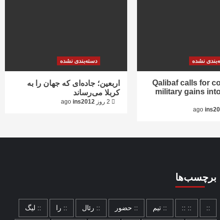
‌بندی نشده
دسته‌بندی نشده
Qalibaf calls for c
اربعین؛ جاده‌ای که جهان را به
military gains into
کربلا می‌رساند
2 روز ago
ins2012
ins2
برچسب‌ها
::
:: ::
:: تیم
:: حضور
:: رئال
:: را
:: لیگ