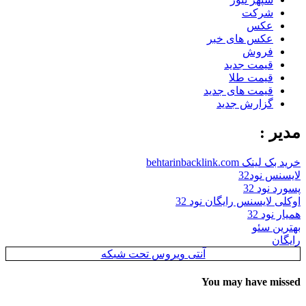
شرکت
عکس
عکس های خبر
فروش
قیمت جدید
قیمت طلا
قیمت های جدید
گزارش جدید
مدیر :
خرید بک لینک behtarinbacklink.com
لایسنس نود32
پسورد نود 32
اوکلی لایسنس رایگان نود 32
همیار نود 32
بهترین سئو
رایگان
آنتی ویروس تحت شبکه
You may have missed