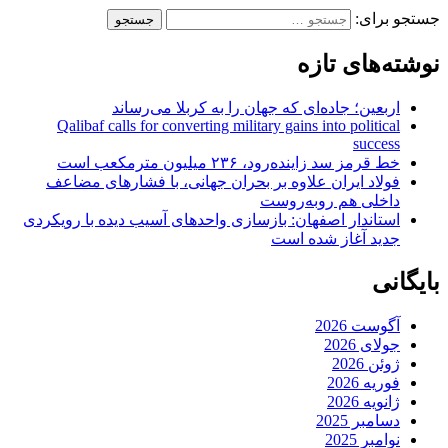
جستجو برای:
نوشته‌های تازه
اربعین؛ جاده‌ای که جهان را به کربلا می‌رساند
Qalibaf calls for converting military gains into political
success
خط قرمز سد زاینده‌رود، ۲۳۶ میلیون مترمکعب است
فولاد ایران علاوه بر بحران جهانی، با فشارهای مضاعف
داخلی هم روبه‌روست
استاندار اصفهان: بازسازی واحدهای آسیب دیده با رویکردی
جدید آغاز شده است
بایگانی
آگوست 2026
جولای 2026
ژوئن 2026
فوریه 2026
ژانویه 2026
دسامبر 2025
نوامبر 2025