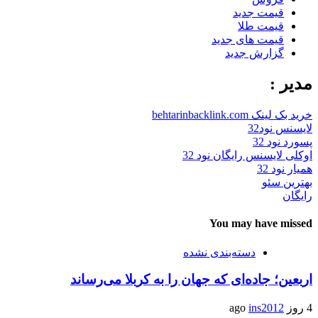
قیمت جدید
قیمت طلا
قیمت های جدید
گزارش جدید
مدیر :
خرید بک لینک behtarinbacklink.com
لایسنس نود32
پسورد نود 32
اوکلی لایسنس رایگان نود 32
همیار نود 32
بهترین سئو
رایگان
You may have missed
دسته‌بندی نشده
اربعین؛ جاده‌ای که جهان را به کربلا می‌رساند
4 روز ago
ins2012