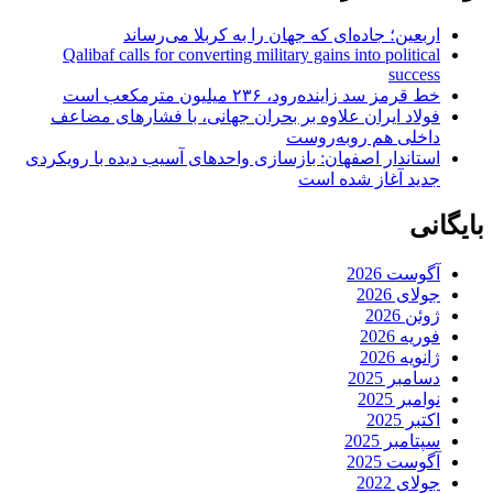
اربعین؛ جاده‌ای که جهان را به کربلا می‌رساند
Qalibaf calls for converting military gains into political
success
خط قرمز سد زاینده‌رود، ۲۳۶ میلیون مترمکعب است
فولاد ایران علاوه بر بحران جهانی، با فشارهای مضاعف
داخلی هم روبه‌روست
استاندار اصفهان: بازسازی واحدهای آسیب دیده با رویکردی
جدید آغاز شده است
بایگانی
آگوست 2026
جولای 2026
ژوئن 2026
فوریه 2026
ژانویه 2026
دسامبر 2025
نوامبر 2025
اکتبر 2025
سپتامبر 2025
آگوست 2025
جولای 2022