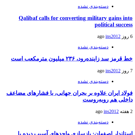
دسته‌بندی نشده
Qalibaf calls for converting military gains into
political success
6 روز ago
ins2012
دسته‌بندی نشده
خط قرمز سد زاینده‌رود، ۲۳۶ میلیون مترمکعب است
7 روز ago
ins2012
دسته‌بندی نشده
فولاد ایران علاوه بر بحران جهانی، با فشارهای مضاعف
داخلی هم روبه‌روست
2 هفته ago
ins2012
دسته‌بندی نشده
استاندار اصفهان: بازسازی واحدهای آسیب دیده با