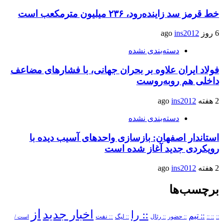
خط قرمز سد زاینده‌رود، ۲۳۶ میلیون مترمکعب است
6 روز ago
ins2012
دسته‌بندی نشده
فولاد ایران علاوه بر بحران جهانی، با فشارهای مضاعف
داخلی هم روبه‌روست
2 هفته ago
ins2012
دسته‌بندی نشده
استاندار اصفهان: بازسازی واحدهای آسیب دیده با
رویکردی جدید آغاز شده است
2 هفته ago
ins2012
برچسب‌ها
از
اخبار جدید
:: را
:: تیم
::
:: ::
:: حضور
:: رئال
:: نفت
:: لیگ
است /