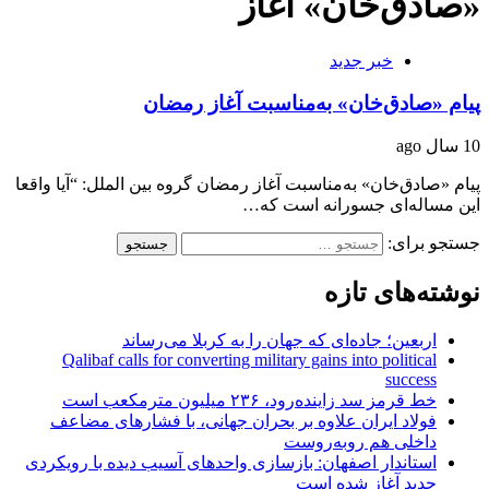
«صادق‌خان» آغاز
خبر جدید
پیام «صادق‌خان» به‌مناسبت آغاز رمضان
10 سال ago
پیام «صادق‌خان» به‌مناسبت آغاز رمضان گروه بین الملل: “آیا واقعا
این مساله‌ای جسورانه است که…
جستجو برای:
نوشته‌های تازه
اربعین؛ جاده‌ای که جهان را به کربلا می‌رساند
Qalibaf calls for converting military gains into political
success
خط قرمز سد زاینده‌رود، ۲۳۶ میلیون مترمکعب است
فولاد ایران علاوه بر بحران جهانی، با فشارهای مضاعف
داخلی هم روبه‌روست
استاندار اصفهان: بازسازی واحدهای آسیب دیده با رویکردی
جدید آغاز شده است