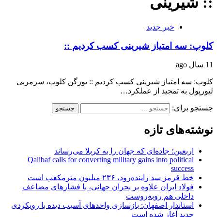
:: شیرینی
خبر جدید
کلوپ: سه امتیاز شیرینی کسب کردیم ::
11 سال ago
کلوپ: سه امتیاز شیرینی کسب کردیم :: یورگن کلوپ، سرمربی
لیورپول به تمجید از عملکرد…
جستجو برای:
نوشته‌های تازه
اربعین؛ جاده‌ای که جهان را به کربلا می‌رساند
Qalibaf calls for converting military gains into political
success
خط قرمز سد زاینده‌رود، ۲۳۶ میلیون مترمکعب است
فولاد ایران علاوه بر بحران جهانی، با فشارهای مضاعف
داخلی هم روبه‌روست
استاندار اصفهان: بازسازی واحدهای آسیب دیده با رویکردی
جدید آغاز شده است