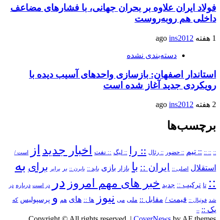
فولاد ایران علاوه بر بحران جهانی، با فشارهای مضاعف
داخلی هم روبه‌روست
1 هفته ago
ins2012
دسته‌بندی نشده
استاندار اصفهان: بازسازی واحدهای آسیب دیده با
رویکردی جدید آغاز شده است
2 هفته ago
ins2012
برچسب‌ها
از
اخبار جدید
:: را
:: تیم
::
:: ::
:: حضور
:: رئال
:: نفت
:: لیگ
است /
به
با
برای
ایران ::
بازی
استقلال
بازار
باید ::
اصلی ::
بایرن ::
بر
برابر
در
::
خبر های مهم امروز
ترکیب ::
تا
جدید
درباره
در است
در
و
نیوز
های
قیمت /
مقابل ::
پرسپولیس
ملی
می
ها ::
که
شد
فوتبال ::
هم
یک ::
–
Copyright © All rights reserved.
|
CoverNews
by AF themes.