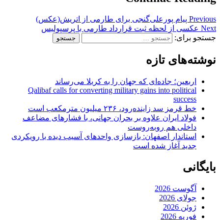
Previous
پیام پورعلی‌گنجی برای طارمی از اتریش(عکس)
Next
عکسی از لحظه ثبت قرارداد طارمی با پرسپولیس
جستجو برای:
نوشته‌های تازه
اربعین؛ جاده‌ای که جهان را به کربلا می‌رساند
Qalibaf calls for converting military gains into political
success
خط قرمز سد زاینده‌رود، ۲۳۶ میلیون مترمکعب است
فولاد ایران علاوه بر بحران جهانی، با فشارهای مضاعف
داخلی هم روبه‌روست
استاندار اصفهان: بازسازی واحدهای آسیب دیده با رویکردی
جدید آغاز شده است
بایگانی
آگوست 2026
جولای 2026
ژوئن 2026
فوریه 2026