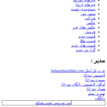
خبرهای آمریکا
خبرهای اروپا
دسته‌بندی نشده
سپهر نیوز
شرکت
عکس
عکس های خبر
فروش
قیمت جدید
قیمت طلا
قیمت های جدید
گزارش جدید
مدیر :
خرید بک لینک behtarinbacklink.com
لایسنس نود32
پسورد نود 32
اوکلی لایسنس رایگان نود 32
همیار نود 32
بهترین سئو
رایگان
آنتی ویروس تحت شبکه