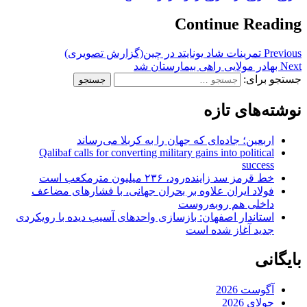
Continue Reading
Previous
تمرینات شاد یونایتد در چین(گزارش تصویری)
Next
بهادر مولایی راهی بیمارستان شد
جستجو برای:
نوشته‌های تازه
اربعین؛ جاده‌ای که جهان را به کربلا می‌رساند
Qalibaf calls for converting military gains into political
success
خط قرمز سد زاینده‌رود، ۲۳۶ میلیون مترمکعب است
فولاد ایران علاوه بر بحران جهانی، با فشارهای مضاعف
داخلی هم روبه‌روست
استاندار اصفهان: بازسازی واحدهای آسیب دیده با رویکردی
جدید آغاز شده است
بایگانی
آگوست 2026
جولای 2026