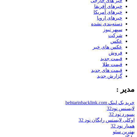
خبر های خارجی
خبرهای آفریقا
خبرهای آمریکا
خبرهای اروپا
دسته‌بندی نشده
سپهر نیوز
شرکت
عکس
عکس های خبر
فروش
قیمت جدید
قیمت طلا
قیمت های جدید
گزارش جدید
مدیر :
خرید بک لینک behtarinbacklink.com
لایسنس نود32
پسورد نود 32
اوکلی لایسنس رایگان نود 32
همیار نود 32
بهترین سئو