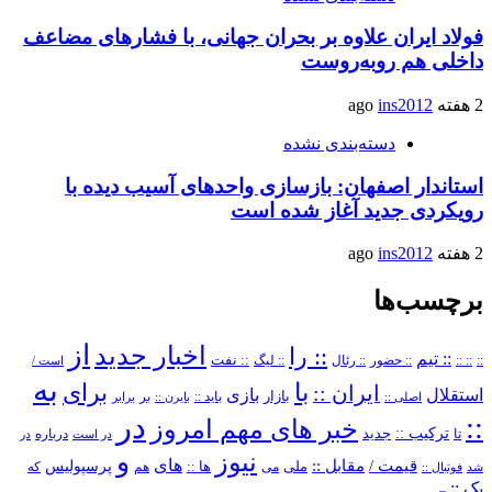
فولاد ایران علاوه بر بحران جهانی، با فشارهای مضاعف
داخلی هم روبه‌روست
2 هفته ago
ins2012
دسته‌بندی نشده
استاندار اصفهان: بازسازی واحدهای آسیب دیده با
رویکردی جدید آغاز شده است
2 هفته ago
ins2012
برچسب‌ها
از
اخبار جدید
:: را
:: تیم
::
:: ::
:: حضور
:: رئال
:: نفت
:: لیگ
است /
به
با
برای
ایران ::
بازی
استقلال
بازار
باید ::
اصلی ::
بایرن ::
بر
برابر
در
::
خبر های مهم امروز
ترکیب ::
تا
جدید
درباره
در است
در
و
نیوز
های
قیمت /
مقابل ::
پرسپولیس
ملی
می
ها ::
که
شد
فوتبال ::
هم
یک ::
–