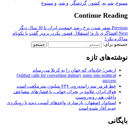
ممنوع
,
شد به
,
کشور
,
گردشگر
,
و شد
,
و ممنوع
Continue Reading
Previous
صفر شدن نرخ رشد جمعيت ايران تا 30 سال ديگر
Next
افشاگری تازه؛ استقلال قصور نکرد، پرویز گفت با نکونام
مذاکره نکن!
جستجو برای:
نوشته‌های تازه
اربعین؛ جاده‌ای که جهان را به کربلا می‌رساند
Qalibaf calls for converting military gains into political
success
خط قرمز سد زاینده‌رود، ۲۳۶ میلیون مترمکعب است
فولاد ایران علاوه بر بحران جهانی، با فشارهای مضاعف
داخلی هم روبه‌روست
استاندار اصفهان: بازسازی واحدهای آسیب دیده با رویکردی
جدید آغاز شده است
بایگانی