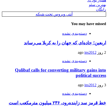
همیار نود 32
بهترین سئو
رایگان
آنتی ویروس تحت شبکه
You may have missed
دسته‌بندی نشده
اربعین؛ جاده‌ای که جهان را به کربلا می‌رساند
2 روز ago
ins2012
دسته‌بندی نشده
Qalibaf calls for converting military gains into
political success
3 روز ago
ins2012
دسته‌بندی نشده
خط قرمز سد زاینده‌رود، ۲۳۶ میلیون مترمکعب است