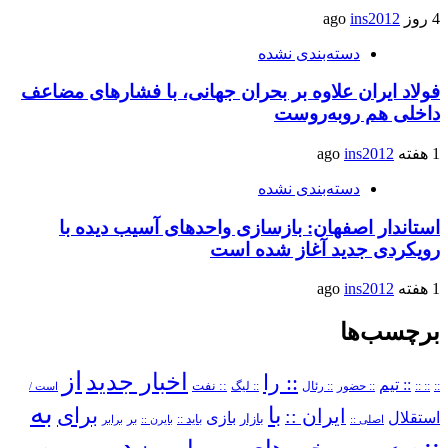
4 روز ago
ins2012
دسته‌بندی نشده
فولاد ایران علاوه بر بحران جهانی، با فشارهای مضاعف
داخلی هم روبه‌روست
1 هفته ago
ins2012
دسته‌بندی نشده
استاندار اصفهان: بازسازی واحدهای آسیب دیده با
رویکردی جدید آغاز شده است
1 هفته ago
ins2012
برچسب‌ها
از
اخبار جدید
:: را
:: تیم
::
:: ::
:: حضور
:: رئال
:: نفت
:: لیگ
است /
به
با
برای
ایران ::
بازی
استقلال
بازار
باید ::
اصلی ::
بایرن ::
بر
برابر
در
::