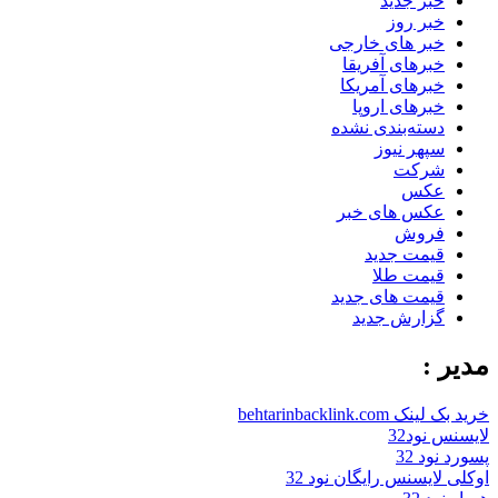
خبر جدید
خبر روز
خبر های خارجی
خبرهای آفریقا
خبرهای آمریکا
خبرهای اروپا
دسته‌بندی نشده
سپهر نیوز
شرکت
عکس
عکس های خبر
فروش
قیمت جدید
قیمت طلا
قیمت های جدید
گزارش جدید
مدیر :
خرید بک لینک behtarinbacklink.com
لایسنس نود32
پسورد نود 32
اوکلی لایسنس رایگان نود 32